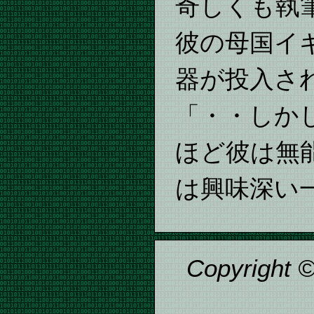
奇しくも執
彼の母国イ
器が投入さ
「・・しか
ほど彼は無
は興味深い
Copyright 