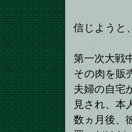
信じようと
第一次大戦
その肉を販
夫婦の自宅
見され、本
数ヵ月後、