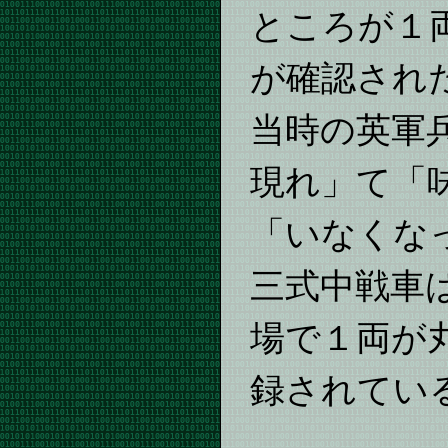
ところが１
が確認され
当時の英軍
現れ」て「
「いなくな
三式中戦車
場で１両が
録されてい