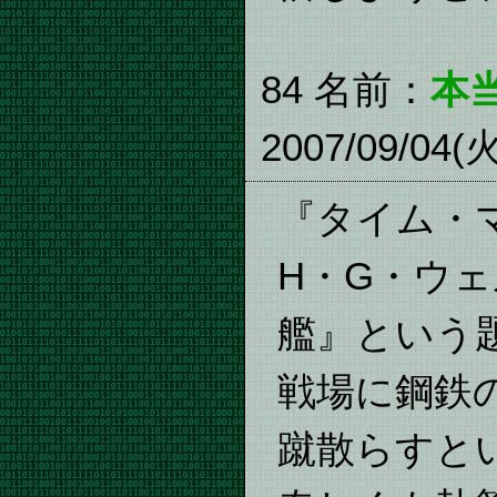
84 名前：
本
2007/09/04(火
『タイム・
H・G・ウ
艦』という
戦場に鋼鉄
蹴散らすと