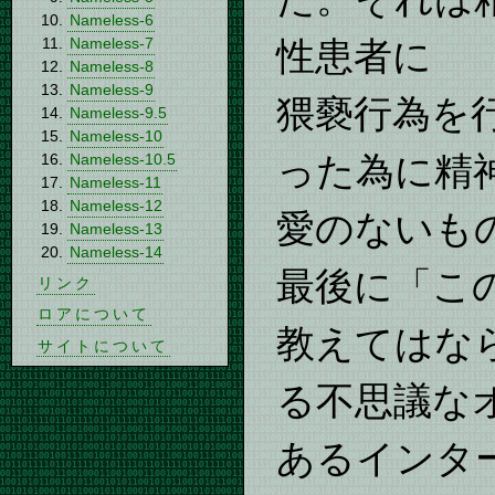
Nameless-6
性患者に
Nameless-7
Nameless-8
Nameless-9
猥褻行為を
Nameless-9.5
Nameless-10
った為に精
Nameless-10.5
Nameless-11
Nameless-12
愛のないも
Nameless-13
Nameless-14
最後に「こ
リンク
ロアについて
教えてはな
サイトについて
る不思議な
あるインタ